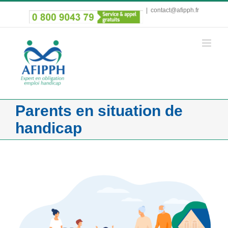
Passer
|
contact@afipph.fr
au
contenu
Parents en situation de
handicap
Voir
l'image
agrandie